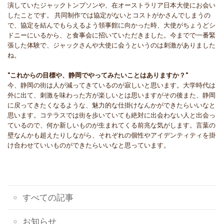
演していたジャックトンプソンや、在オーストラリア日本大使にお会い
したことです。 共同制作では協定がないとコストがかさんでしまうの
で、協定を結んでもらえるよう領事館に向かった時、大使がちょうどシ
ドニーにいるから、と食事会に招いていただきました。今までで一番緊
張した体験で、ジャックさんや大使に会うというのは刺激がありました
ね。
"これからの目標や、静岡でやってみたいことはありますか？"
今、静岡の街は人が減ってきているのが寂しいと思います。大学時代は
外に出て、刺激を味わった方が楽しいとは思いますがその後また、静岡
に戻ってきたくなるような、魅力的な仕掛けなんかができたらいいなと
思います。コテラスでは街を歩いていても絶対に出会わない人と出会っ
ているので、何か新しいものが生まれてくる前兆な気がします。言葉の
壁なんかも超えたりしながら、それぞれの個性やアイデンティティを掛
け合わせていいものができたらいいなと思っています。
すべての記事
お知らせ