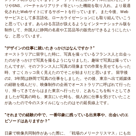
リやSNS、バーチャルリアリティ等といった機能を取り入れ、より最適
化されたWebサイトにするサポートを行っています。 また今後、Web
サービスとして多言語化、ローカライゼーションにも取り組んでいこう
と思っています。あらゆる言語が扱えるようなインターナショナル版を
制作して、外国人に静岡の名産や工芸品等の販売ができるようにしたい
な、と思っています。
"デザインの仕事に就いたきっかけはなんですか？"
オーストラリアに留学した時に、写真を撮っているフランス人と出会っ
たのがきっかけで写真を撮るようになりました。趣味で写真は撮ってい
たんですが、そのフランス人に写真の現像までの作業を見せてもらった
時、すごくカッコ良く見えたのでそこが始まりだと思います。 留学後
の2、3年間は静岡で写真の仕事をしました。その後、東京へ出て紙媒体
の経験を積んだり、映像制作の企画でオーストラリアに呼ばれて行った
り、帰ってきてからはまた東京へ行ったり、とあちこちを転々としてき
ましたが写真の時も、東京にいた時も、個人的に仕事を受けていたこと
があったので今のスタイルになったのはその延長線上です。
"それまでの経験の中で、一番印象に残っている出来事や、出会いのエ
ピソードはありますか？"
日豪で映像共同制作があった際に、「戦場のメリークリスマス」にも出